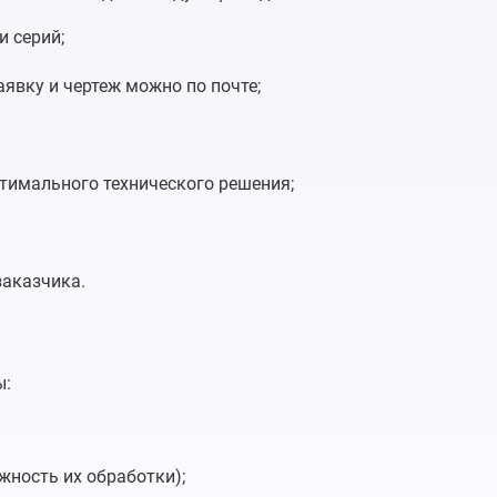
и серий;
явку и чертеж можно по почте;
тимального технического решения;
заказчика.
ы:
жность их обработки);