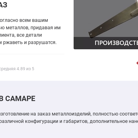
АЗ
согласно всем вашим
ью металлов, придавая им
иента, все детали
 ржаветь и разрушатся.
средняя
4.89
из 5
В САМАРЕ
зготовление на заказ металлоизделий, полностью соотве
различной конфигурации и габаритов, дополнительное на